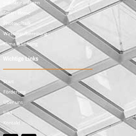
Industrieanlagen
Smart Home
Photovoltaik
Wasseraufbereitung
Klima & Lüftung
Wichtige Links
Start
Förderung
Über uns
Jobs
Kontakt