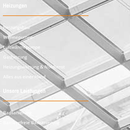
Heizungen
Heizungsbau
Wärmepumpe
Luftwärmepumpe
Gasheizung
Heizungswartung & Notdienst
Alles aus einer Hand
Unsere Leistungen
Badsanierung
Barrierefreie Badsanierung