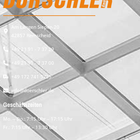
Am Langen Siepen 20
42857 Remscheid
+49 21 91 - 7 37 29
+49 21 91 - 7 37 00
+49 172 741 5725
info@doerschler.de
Geschäftszeiten
Mo. – Do.: 7:15 Uhr – 17:15 Uhr
Fr.: 7:15 Uhr – 13:30 Uhr